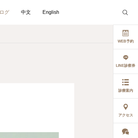
ログ
中文
English
WEB予約
LINE診察券
未分類
症例報告
ら
【お祝い金あり】土曜の
ダイレクトボンディ
診療案内
み歯科衛生士のお仕事！
症例集
2025.09.12
2024.10.19
アクセス