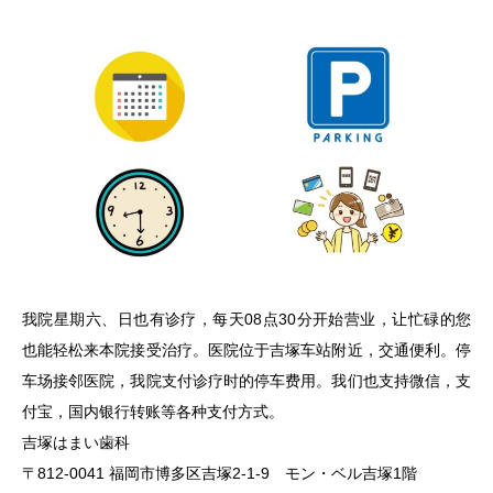
我院星期六、日也有诊疗，每天08点30分开始营业，让忙碌的您
也能轻松来本院接受治疗。医院位于吉塚车站附近，交通便利。停
车场接邻医院，我院支付诊疗时的停车费用。我们也支持微信，支
付宝，国内银行转账等各种支付方式。
吉塚はまい歯科
〒812-0041 福岡市博多区吉塚2-1-9 モン・ベル吉塚1階