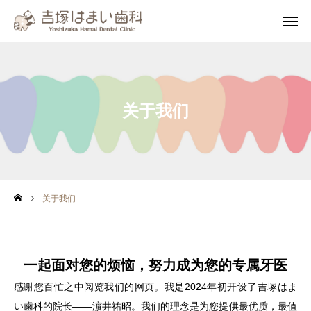
WEB予約
LINE診察券
关于我们
診療案内
アクセス
微信咨询
中文
English
关于我们
当院について
一起面对您的烦恼，努力成为您的专属牙医
アクセス・診療時間
感谢您百忙之中阅览我们的网页。我是2024年初开设了吉塚はま
診療案内
い歯科的院长——濵井祐昭。我们的理念是为您提供最优质，最值