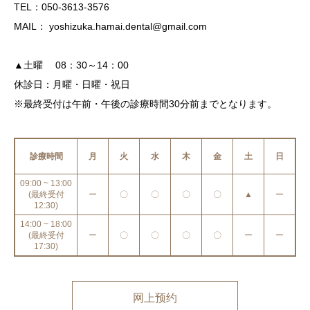
TEL：050-3613-3576
MAIL： yoshizuka.hamai.dental@gmail.com
▲土曜 08：30～14：00
休診日：月曜・日曜・祝日
※最終受付は午前・午後の診療時間30分前までとなります。
診療時間
月
火
水
木
金
土
日
09:00 ~ 13:00
(最終受付
ー
〇
〇
〇
〇
▲
ー
12:30)
14:00 ~ 18:00
(最終受付
ー
〇
〇
〇
〇
ー
ー
17:30)
网上预约