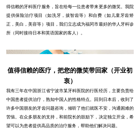
得信赖的牙科医疗服务，旨在给每一位患者带来更多的微笑。我院
医師紹介
提供保险治疗项目（如洗牙，拔智齿等）和自费（如儿童牙齿矫
正，美白，美容等）项目，我们立志成为福冈市最好的华人牙科诊
求人情報
所（同时接待日本和英语国家的客人）。
ブログ
中文
值得信赖的医疗，把您的微笑带回家（开业初
English
衷）
我有三年在中国浙江省宁波市某牙科医院的行医经历，主要负责给
中国患者提供治疗，熟知中国人的性格特点。回到日本后，收到了
许多中国朋友的牙齿问题咨询，倾听了他们就医不安，沟通困难的
苦恼。在众多朋友的支持，和前院长的鼓励下，决定独立开业，希
望可以为患者提供高品质的治疗服务，帮助他们解决问题。