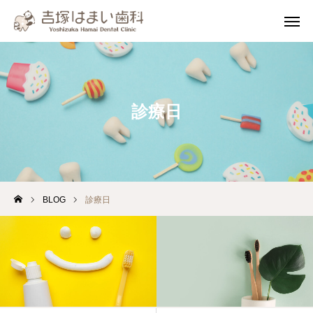
WEB予約
LINE診察券
診療日
診療案内
アクセス
微信咨询
中文
English
BLOG
診療日
当院について
アクセス・診療時間
診療案内